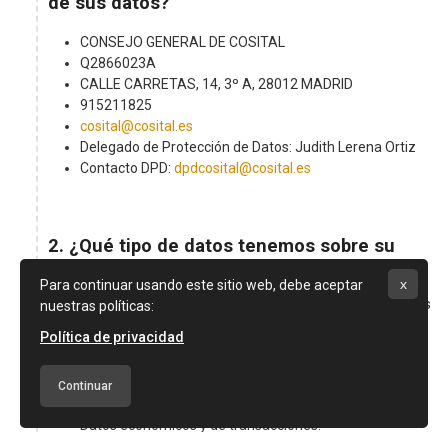
de sus datos?
CONSEJO GENERAL DE COSITAL
Q2866023A
CALLE CARRETAS, 14, 3º A, 28012 MADRID
915211825
cosital@cosital.es
Delegado de Protección de Datos: Judith Lerena Ortiz
Contacto DPD:
dpdcosital@cosital.es
2. ¿Qué tipo de datos tenemos sobre su
persona y cómo los hemos obtenido?
x
Para continuar usando este sitio web, debe aceptar
Las categorías de datos personales que tratamos de clientes
nuestras políticas:
y proveedores son:
Política de privacidad
Datos de identificación.
Direcciones postales o electrónicas.
Continuar
Información comercial.
Datos económicos y de transacciones.