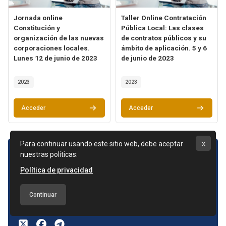
Archivos del resumen del curso
Nombre del curso
Archivos del resumen del curso
Nombre del curso
Jornada online
Taller Online Contratación
Constitución y
Pública Local: Las clases
organización de las nuevas
de contratos públicos y su
corporaciones locales.
ámbito de aplicación. 5 y 6
Lunes 12 de junio de 2023
de junio de 2023
Texto del resumen del curso:
Texto del resumen del curso:
2023
2023
Acceder
Acceder
x
Bloques
Para continuar usando este sitio web, debe aceptar
Aviso legal
Política de Privacidad
Política de Cookies
nuestras políticas:
Política de privacidad
COSITAL network
91 521 18 25
Continuar
alumnado@cosital.es